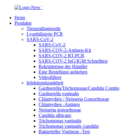
Heim
Produkte
Tierarztdiagnostik
Lyophilisierte PCR
SARS-CoV-2
SARS-CoV-2
SARS-COV-2-Antigen-Kit
SARS-COV-2 RT-PCR
SARS-COV-2 IgG/IGM Schnelltest
Rekrutierung der Händler
Eine Bestellung aufgeben
Videoführer
Infektionskrankheit
Gardnerella/Trichomonas/Candida Combo
Gardnerella vaginalis
Chlamydien / Neisseria Gonorrhoeae
Chlamydien -Antigen
Neisseria gonorrhoeae
Candida albicans
Trichomonas vaginalis
Trichomonas vaginalis /candida
Bakterieller Vaginose -Test