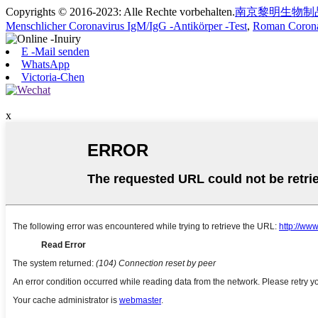
Copyrights © 2016-2023: Alle Rechte vorbehalten.
南京黎明生物制
Menschlicher Coronavirus IgM/IgG -Antikörper -Test
,
Roman Coron
E -Mail senden
WhatsApp
Victoria-Chen
x