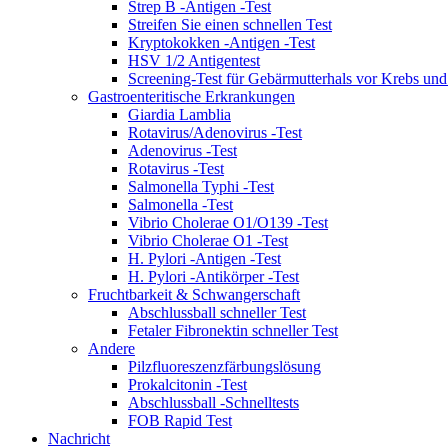
Strep B -Antigen -Test
Streifen Sie einen schnellen Test
Kryptokokken -Antigen -Test
HSV 1/2 Antigentest
Screening-Test für Gebärmutterhals vor Krebs un
Gastroenteritische Erkrankungen
Giardia Lamblia
Rotavirus/Adenovirus -Test
Adenovirus -Test
Rotavirus -Test
Salmonella Typhi -Test
Salmonella -Test
Vibrio Cholerae O1/O139 -Test
Vibrio Cholerae O1 -Test
H. Pylori -Antigen -Test
H. Pylori -Antikörper -Test
Fruchtbarkeit & Schwangerschaft
Abschlussball schneller Test
Fetaler Fibronektin schneller Test
Andere
Pilzfluoreszenzfärbungslösung
Prokalcitonin -Test
Abschlussball -Schnelltests
FOB Rapid Test
Nachricht