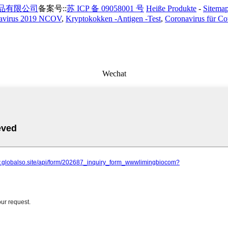
品有限公司
备案号::
苏 ICP 备 09058001 号
Heiße Produkte
-
Sitema
avirus 2019 NCOV
,
Kryptokokken -Antigen -Test
,
Coronavirus für Co
Wechat