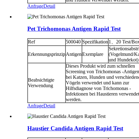
Anfrage
Detail
Pet Trichomonas Antigen Rapid Test
Ref
500040
Spezifikation
1、20 Test/Bo
Sekretionsabstr
Erkennungsprinzip
Antigen
Exemplare
(Vogelmund/Ka
und Hundekot)
Dieses Produkt wird zum schnellen
Screening von Trichomonas -Antige
bei Katzen, Hunden und verschieden
Beabsichtigte
Vögeln verwendet und kann zur
Verwendung
Hilfsdiagnose von Trichomonas -
Infektionen bei Haustieren verwende
werden.
Anfrage
Detail
Haustier Candida Antigen Rapid Test