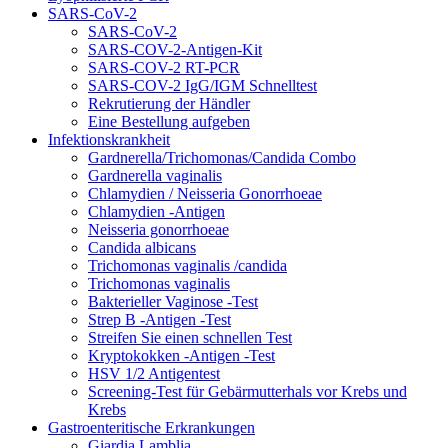
SARS-CoV-2
SARS-CoV-2
SARS-COV-2-Antigen-Kit
SARS-COV-2 RT-PCR
SARS-COV-2 IgG/IGM Schnelltest
Rekrutierung der Händler
Eine Bestellung aufgeben
Infektionskrankheit
Gardnerella/Trichomonas/Candida Combo
Gardnerella vaginalis
Chlamydien / Neisseria Gonorrhoeae
Chlamydien -Antigen
Neisseria gonorrhoeae
Candida albicans
Trichomonas vaginalis /candida
Trichomonas vaginalis
Bakterieller Vaginose -Test
Strep B -Antigen -Test
Streifen Sie einen schnellen Test
Kryptokokken -Antigen -Test
HSV 1/2 Antigentest
Screening-Test für Gebärmutterhals vor Krebs und
Krebs
Gastroenteritische Erkrankungen
Giardia Lamblia