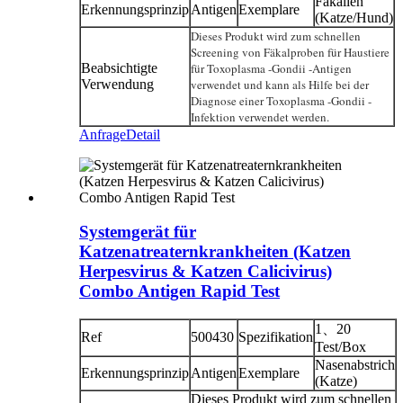
Fäkalien
Erkennungsprinzip
Antigen
Exemplare
(Katze/Hund)
Dieses Produkt wird zum schnellen
Screening von Fäkalproben für Haustiere
Beabsichtigte
für Toxoplasma -Gondii -Antigen
Verwendung
verwendet und kann als Hilfe bei der
Diagnose einer Toxoplasma -Gondii -
Infektion verwendet werden.
Anfrage
Detail
Systemgerät für
Katzenatreaternkrankheiten (Katzen
Herpesvirus & Katzen Calicivirus)
Combo Antigen Rapid Test
1、20
Ref
500430
Spezifikation
Test/Box
Nasenabstrich
Erkennungsprinzip
Antigen
Exemplare
(Katze)
Dieses Produkt wird zum schnellen