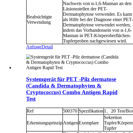
Nachweis von α-1,6-Mannan an den
Läsionsstellen der PET-
Dermatophytose verwendet. Es kann
Beabsichtigte
als Hilfe bei der Diagnose einer PET-
Verwendung
Dermatophytose verwendet werden,
indem das Vorhandensein von α-1,6-
Mannan in PET-Körperoberflächen-
Tupferproben nachgewiesen wird.
Anfrage
Detail
Systemgerät für PET -Pilz dermatose
(Candida & Dermatophyten &
Cryptococcus) Combo Antigen Rapid
Test
Ref
500370
Spezifikation
1、20 Test/Bo
Sekretion
Erkennungsprinzip
Antigen
Exemplare
Tupfer/Körpero
Tupfer