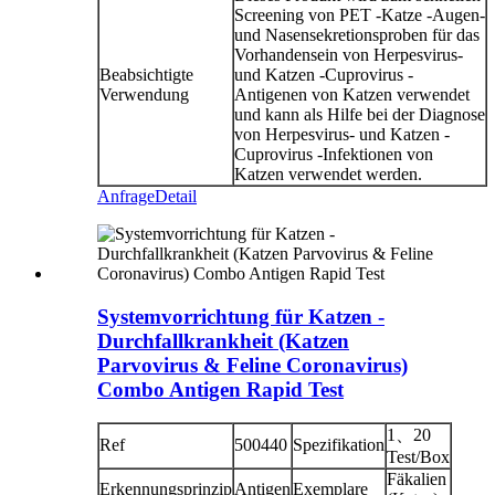
Screening von PET -Katze -Augen-
und Nasensekretionsproben für das
Vorhandensein von Herpesvirus-
Beabsichtigte
und Katzen -Cuprovirus -
Verwendung
Antigenen von Katzen verwendet
und kann als Hilfe bei der Diagnose
von Herpesvirus- und Katzen -
Cuprovirus -Infektionen von
Katzen verwendet werden.
Anfrage
Detail
Systemvorrichtung für Katzen -
Durchfallkrankheit (Katzen
Parvovirus & Feline Coronavirus)
Combo Antigen Rapid Test
1、20
Ref
500440
Spezifikation
Test/Box
Fäkalien
Erkennungsprinzip
Antigen
Exemplare