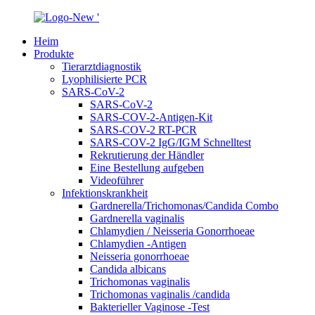
Heim
Produkte
Tierarztdiagnostik
Lyophilisierte PCR
SARS-CoV-2
SARS-CoV-2
SARS-COV-2-Antigen-Kit
SARS-COV-2 RT-PCR
SARS-COV-2 IgG/IGM Schnelltest
Rekrutierung der Händler
Eine Bestellung aufgeben
Videoführer
Infektionskrankheit
Gardnerella/Trichomonas/Candida Combo
Gardnerella vaginalis
Chlamydien / Neisseria Gonorrhoeae
Chlamydien -Antigen
Neisseria gonorrhoeae
Candida albicans
Trichomonas vaginalis
Trichomonas vaginalis /candida
Bakterieller Vaginose -Test