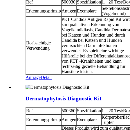
Ref
500030
Spezifikation
1、20 Test/Bo
Sekretionsabstr
Erkennungsprinzip
Antigen
Exemplare
(Vogelmund)
PET Candida Antigen Rapid Kit wir
zur qualitativen Erkennung von
Vogelkandidiasis, Candida Dermatos
bei Katzen und Hunden und durch
Candida bei Katzen und Hunden
Beabsichtigte
verursachten Darminfektionen
Verwendung
verwendet. Es spielt eine wichtige
Hilfsrolle bei der Differentialdiagnos
von PET -Krankheiten und kann
rechtzeitig gezielte Behandlung für
Haustiere leisten.
Anfrage
Detail
Dermatophytosis Diagnostic Kit
Ref
500360
Spezifikation
1、20 Test/Bo
Körperoberfläc
Erkennungsprinzip
Antigen
Exemplare
Tupfer
Dieses Produkt wird zum qualitative