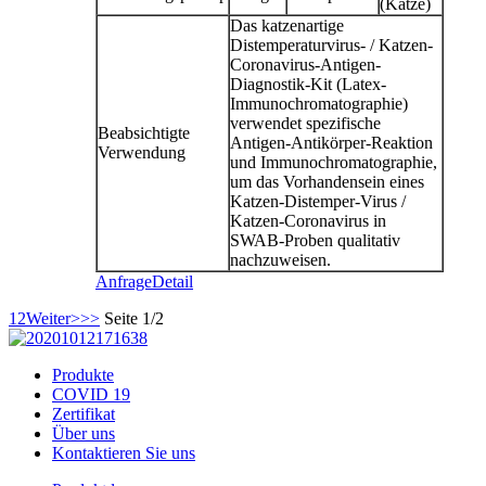
(Katze)
Das katzenartige
Distemperaturvirus- / Katzen-
Coronavirus-Antigen-
Diagnostik-Kit (Latex-
Immunochromatographie)
verwendet spezifische
Beabsichtigte
Antigen-Antikörper-Reaktion
Verwendung
und Immunochromatographie,
um das Vorhandensein eines
Katzen-Distemper-Virus /
Katzen-Coronavirus in
SWAB-Proben qualitativ
nachzuweisen.
Anfrage
Detail
1
2
Weiter>
>>
Seite 1/2
Produkte
COVID 19
Zertifikat
Über uns
Kontaktieren Sie uns