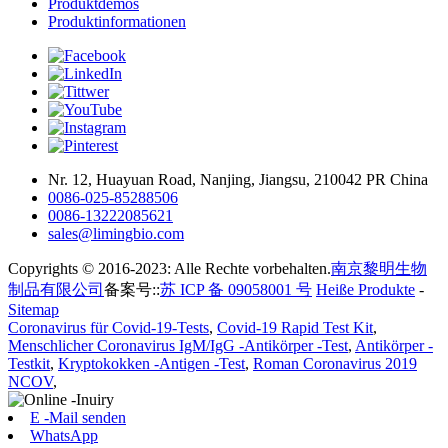
Produktdemos
Produktinformationen
Nr. 12, Huayuan Road, Nanjing, Jiangsu, 210042 PR China
0086-025-85288506
0086-13222085621
sales@limingbio.com
Copyrights © 2016-2023: Alle Rechte vorbehalten.
南京黎明生物
制品有限公司
备案号::
苏 ICP 备 09058001 号
Heiße Produkte
-
Sitemap
Coronavirus für Covid-19-Tests
,
Covid-19 Rapid Test Kit
,
Menschlicher Coronavirus IgM/IgG -Antikörper -Test
,
Antikörper -
Testkit
,
Kryptokokken -Antigen -Test
,
Roman Coronavirus 2019
NCOV
,
E -Mail senden
WhatsApp