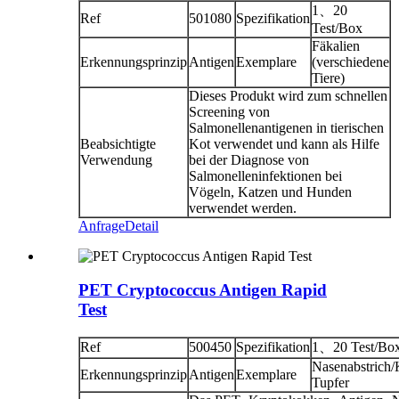
1、20
Ref
501080
Spezifikation
Test/Box
Fäkalien
Erkennungsprinzip
Antigen
Exemplare
(verschiedene
Tiere)
Dieses Produkt wird zum schnellen
Screening von
Salmonellenantigenen in tierischen
Beabsichtigte
Kot verwendet und kann als Hilfe
Verwendung
bei der Diagnose von
Salmonelleninfektionen bei
Vögeln, Katzen und Hunden
verwendet werden.
Anfrage
Detail
PET Cryptococcus Antigen Rapid
Test
Ref
500450
Spezifikation
1、20 Test/Bo
Nasenabstrich/
Erkennungsprinzip
Antigen
Exemplare
Tupfer