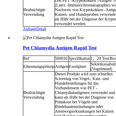
Das PET -Kryptokokken -Antigen -N
(Latex -Immunochromatographie) wi
Beabsichtigte
Nachweis von Kryptokokken -Antige
Verwendung
Katzen- und Hundeproben verwendet
als Hilfe bei der Diagnose der Kryp
verwendet werden.
Anfrage
Detail
Pet Chlamydia Antigen Rapid Test
Ref
500010
Spezifikation
1、20 Test/Bo
Sekretionsabstr
Erkennungsprinzip
Antigen
Exemplare
(Vogelmund)
Dieses Produkt wird zum schnellen
Screening von Vogel-, Katz- und
Hundebestellungen für das
Vorhandensein von PET -
Beabsichtigte
Chlamydialantigenen verwendet und
Verwendung
kann als Hilfe bei der Diagnose von
Psittakose bei Vögeln und
Bindehautentzündungen oder
Atemwegserkrankungen bei Katzen
und Hunden verwendet werden.