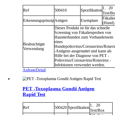
1、20
Ref
500410
Spezifikation
Test/B
Fäkalie
Erkennungsprinzip
Antigen
Exemplare
(Hund)
Dieses Produkt ist für das schnelle
Screening von Fäkalienproben von
Haustierhunden zum Vorhandensein
eines
Beabsichtigte
Hundepoliovirus/Coronavirus/Rotavi
Verwendung
-Antigens ausgestattet und kann als
Hilfe bei der Diagnose von PET -
Poliovirus/Coronavirus/Rotavirus -
Infektionen verwendet werden.
Anfrage
Detail
PET -Toxoplasma Gondii Antigen
Rapid Test
1、20
Ref
500420
Spezifikation
Test/Box