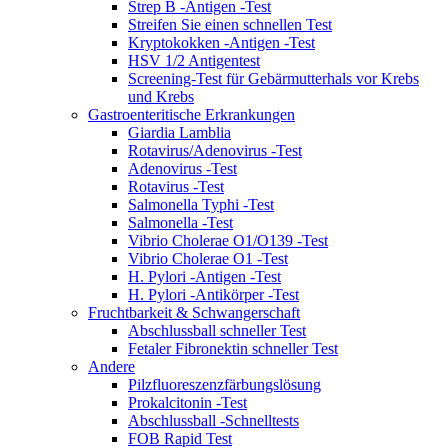
Strep B -Antigen -Test
Streifen Sie einen schnellen Test
Kryptokokken -Antigen -Test
HSV 1/2 Antigentest
Screening-Test für Gebärmutterhals vor Krebs
und Krebs
Gastroenteritische Erkrankungen
Giardia Lamblia
Rotavirus/Adenovirus -Test
Adenovirus -Test
Rotavirus -Test
Salmonella Typhi -Test
Salmonella -Test
Vibrio Cholerae O1/O139 -Test
Vibrio Cholerae O1 -Test
H. Pylori -Antigen -Test
H. Pylori -Antikörper -Test
Fruchtbarkeit & Schwangerschaft
Abschlussball schneller Test
Fetaler Fibronektin schneller Test
Andere
Pilzfluoreszenzfärbungslösung
Prokalcitonin -Test
Abschlussball -Schnelltests
FOB Rapid Test