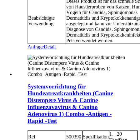
Dieses Produkt ist für das schnelle S
von Haustierproben von Katzen, Hu
Vögeln für Candida, Sphingomonas
Beabsichtigte
Dermatitidis und Kryptokokkenantig
Verwendung
ausgelegt und kann zur Unterstützun
Diagnose von Candida, Sphingomon
Dermatitidis und Kryptokokkeninfekt
Pets verwendet werden.
Anfrage
Detail
Systemvorrichtung für
Hundeatreatkrankheiten (Canine
Distempere Virus & Canine
Influenzavavirus & Canino
Adenovirus 1) Combo -Antigen -
Rapid -Test
1、20
Ref
500390
Spezifikation