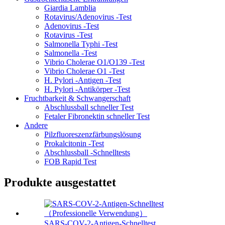
Giardia Lamblia
Rotavirus/Adenovirus -Test
Adenovirus -Test
Rotavirus -Test
Salmonella Typhi -Test
Salmonella -Test
Vibrio Cholerae O1/O139 -Test
Vibrio Cholerae O1 -Test
H. Pylori -Antigen -Test
H. Pylori -Antikörper -Test
Fruchtbarkeit & Schwangerschaft
Abschlussball schneller Test
Fetaler Fibronektin schneller Test
Andere
Pilzfluoreszenzfärbungslösung
Prokalcitonin -Test
Abschlussball -Schnelltests
FOB Rapid Test
Produkte ausgestattet
SARS-COV-2-Antigen-Schnelltest