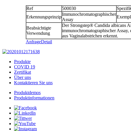
Ref
500030
Spezifi
Immunochromatographischer
Erkennungsprinzip
Exempl
Assay
Der Strongstep® Candida albicans Ant
Beabsichtigte
immunochromatographischer Assay, d
Verwendung
aus Vaginalabstrichen erkennt.
Anfrage
Detail
Produkte
COVID 19
Zertifikat
Über uns
Kontaktieren Sie uns
Produktdemos
Produktinformationen