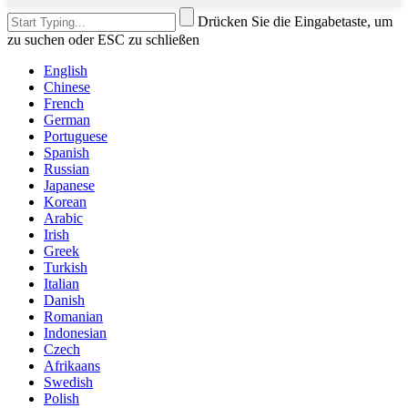
Drücken Sie die Eingabetaste, um
zu suchen oder ESC zu schließen
English
Chinese
French
German
Portuguese
Spanish
Russian
Japanese
Korean
Arabic
Irish
Greek
Turkish
Italian
Danish
Romanian
Indonesian
Czech
Afrikaans
Swedish
Polish