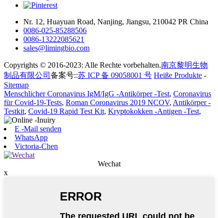
Nr. 12, Huayuan Road, Nanjing, Jiangsu, 210042 PR China
0086-025-85288506
0086-13222085621
sales@limingbio.com
Copyrights © 2016-2023: Alle Rechte vorbehalten.
南京黎明生物
制品有限公司
备案号::
苏 ICP 备 09058001 号
Heiße Produkte
-
Sitemap
Menschlicher Coronavirus IgM/IgG -Antikörper -Test
,
Coronavirus
für Covid-19-Tests
,
Roman Coronavirus 2019 NCOV
,
Antikörper -
Testkit
,
Covid-19 Rapid Test Kit
,
Kryptokokken -Antigen -Test
,
E -Mail senden
WhatsApp
Victoria-Chen
Wechat
x