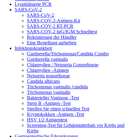
Lyophilisierte PCR
SARS-CoV-2
SARS-CoV-2
SARS-COV-2-Antigen-Kit
SARS-COV-2 RT-PCR
SARS-COV-2 IgG/IGM Schnelltest
Rekrutierung der Händler
Eine Bestellung aufgeben
Infektionskrankheit
Gardnerella/Trichomonas/Candida Combo
Gardnerella vaginalis
Chlamydien / Neisseria Gonorrhoeae
Chlamydien -Antigen
Neisseria gonorrhoeae
Candida albicans
Trichomonas vaginalis /candida
Trichomonas vaginalis
Bakterieller Vaginose -Test
Strep B -Antigen -Test
Streifen Sie einen schnellen Test
Kryptokokken -Antigen -Test
HSV 1/2 Antigentest
Screening-Test für Gebärmutterhals vor Krebs und
Krebs
Gastroenteritische Erkrankungen