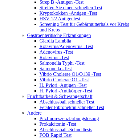
Strep B -Antigen -Test
Streifen Sie einen schnellen Test
Kryptokokken -Antigen -Test
HSV 1/2 Antigentest
Screening-Test für Gebärmutterhals vor Krebs
und Krebs
Gastroenteritische Erkrankungen
Giardia Lamblia
Rotavirus/Adenovirus -Test
Adenovirus -Test
Rotavirus -Test
Salmonella Typhi -Test
Salmonella -Test
Vibrio Cholerae O1/O139 -Test
Vibrio Cholerae O1 -Test
H. Pylori -Antigen -Test
H. Pylori -Antikörper -Test
Fruchtbarkeit & Schwangerschaft
Abschlussball schneller Test
Fetaler Fibronektin schneller Test
Andere
Pilzfluoreszenzfärbungslösung
Prokalcitonin -Test
Abschlussball -Schnelltests
FOB Rapid Test