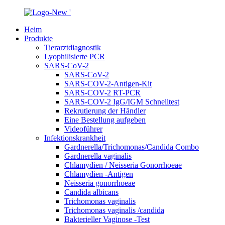
Heim
Produkte
Tierarztdiagnostik
Lyophilisierte PCR
SARS-CoV-2
SARS-CoV-2
SARS-COV-2-Antigen-Kit
SARS-COV-2 RT-PCR
SARS-COV-2 IgG/IGM Schnelltest
Rekrutierung der Händler
Eine Bestellung aufgeben
Videoführer
Infektionskrankheit
Gardnerella/Trichomonas/Candida Combo
Gardnerella vaginalis
Chlamydien / Neisseria Gonorrhoeae
Chlamydien -Antigen
Neisseria gonorrhoeae
Candida albicans
Trichomonas vaginalis
Trichomonas vaginalis /candida
Bakterieller Vaginose -Test