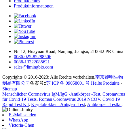
Produktdemos
Produktinformationen
Nr. 12, Huayuan Road, Nanjing, Jiangsu, 210042 PR China
0086-025-85288506
0086-13222085621
sales@limingbio.com
Copyrights © 2016-2023: Alle Rechte vorbehalten.
南京黎明生物
制品有限公司
备案号::
苏 ICP 备 09058001 号
Heiße Produkte
-
Sitemap
Menschlicher Coronavirus IgM/IgG -Antikörper -Test
,
Coronavirus
für Covid-19-Tests
,
Roman Coronavirus 2019 NCOV
,
Covid-19
Rapid Test Kit
,
Kryptokokken -Antigen -Test
,
Antikörper -Testkit
,
E -Mail senden
WhatsApp
Victoria-Chen