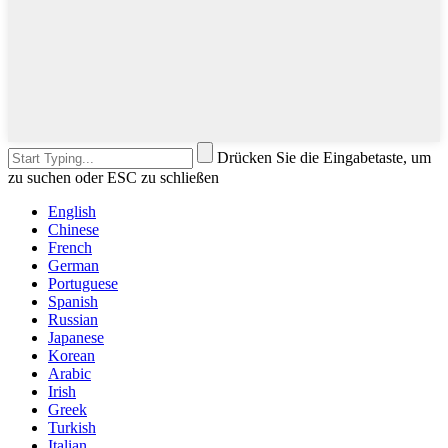
Drücken Sie die Eingabetaste, um
zu suchen oder ESC zu schließen
English
Chinese
French
German
Portuguese
Spanish
Russian
Japanese
Korean
Arabic
Irish
Greek
Turkish
Italian