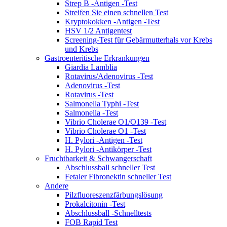
Strep B -Antigen -Test
Streifen Sie einen schnellen Test
Kryptokokken -Antigen -Test
HSV 1/2 Antigentest
Screening-Test für Gebärmutterhals vor Krebs
und Krebs
Gastroenteritische Erkrankungen
Giardia Lamblia
Rotavirus/Adenovirus -Test
Adenovirus -Test
Rotavirus -Test
Salmonella Typhi -Test
Salmonella -Test
Vibrio Cholerae O1/O139 -Test
Vibrio Cholerae O1 -Test
H. Pylori -Antigen -Test
H. Pylori -Antikörper -Test
Fruchtbarkeit & Schwangerschaft
Abschlussball schneller Test
Fetaler Fibronektin schneller Test
Andere
Pilzfluoreszenzfärbungslösung
Prokalcitonin -Test
Abschlussball -Schnelltests
FOB Rapid Test