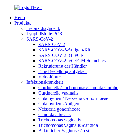
Heim
Produkte
Tierarztdiagnostik
Lyophilisierte PCR
SARS-CoV-2
SARS-CoV-2
SARS-COV-2-Antigen-Kit
SARS-COV-2 RT-PCR
SARS-COV-2 IgG/IGM Schnelltest
Rekrutierung der Händler
Eine Bestellung aufgeben
Videoführer
Infektionskrankheit
Gardnerella/Trichomonas/Candida Combo
Gardnerella vaginalis
Chlamydien / Neisseria Gonorrhoeae
Chlamydien -Antigen
Neisseria gonorrhoeae
Candida albicans
Trichomonas vaginalis
Trichomonas vaginalis /candida
Bakterieller Vaginose -Test