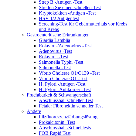
Strep B -Antigen -Test
Streifen Sie einen schnellen Test
Kryptokokken -Antigen -Test
HSV 1/2 Antigentest
Screening-Test für Gebärmutterhals vor Krebs
und Krebs
Gastroenteritische Erkrankungen
Giardia Lamblia
Rotavirus/Adenovirus -Test
Adenovirus -Test
Rotavirus -Test
Salmonella Typhi -Test
Salmonella -Test
Vibrio Cholerae O1/O139 -Test
Vibrio Cholerae O1 -Test
H. Pylori -Antigen -Test
H. Pylori -Antikörper -Test
Fruchtbarkeit & Schwangerschaft
Abschlussball schneller Test
Fetaler Fibronektin schneller Test
Andere
Pilzfluoreszenzfärbungslösung
Prokalcitonin -Test
Abschlussball -Schnelltests
FOB Rapid Test