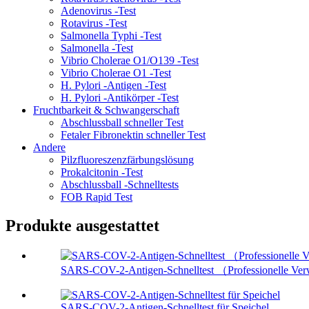
Adenovirus -Test
Rotavirus -Test
Salmonella Typhi -Test
Salmonella -Test
Vibrio Cholerae O1/O139 -Test
Vibrio Cholerae O1 -Test
H. Pylori -Antigen -Test
H. Pylori -Antikörper -Test
Fruchtbarkeit & Schwangerschaft
Abschlussball schneller Test
Fetaler Fibronektin schneller Test
Andere
Pilzfluoreszenzfärbungslösung
Prokalcitonin -Test
Abschlussball -Schnelltests
FOB Rapid Test
Produkte ausgestattet
SARS-COV-2-Antigen-Schnelltest （Professionelle V
SARS-COV-2-Antigen-Schnelltest für Speichel