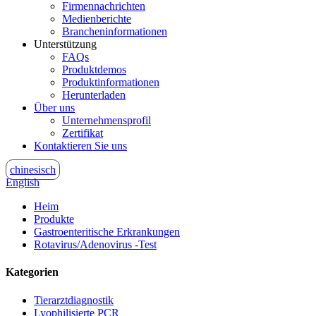
Firmennachrichten
Medienberichte
Brancheninformationen
Unterstützung
FAQs
Produktdemos
Produktinformationen
Herunterladen
Über uns
Unternehmensprofil
Zertifikat
Kontaktieren Sie uns
chinesisch
English
Heim
Produkte
Gastroenteritische Erkrankungen
Rotavirus/Adenovirus -Test
Kategorien
Tierarztdiagnostik
Lyophilisierte PCR