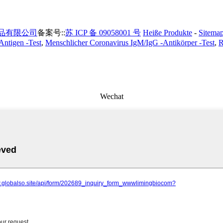
品有限公司
备案号::
苏 ICP 备 09058001 号
Heiße Produkte
-
Sitema
ntigen -Test
,
Menschlicher Coronavirus IgM/IgG -Antikörper -Test
,
R
Wechat