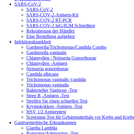
SARS-CoV-2
SARS-CoV-2
SARS-COV-2-Antigen-Kit
SARS-COV-2 RT-PCR
SARS-COV-2 IgG/IGM Schnelltest
Rekrutierung der Händler
Eine Bestellung aufgeben
Infektionskrankheit
Gardnerella/Trichomonas/Candida Combo
Gardnerella vaginalis
Chlamydien / Neisseria Gonorrhoeae
Chlamydien -Antigen
Neisseria gonorrhoeae
Candida albicans
Trichomonas vaginalis /candida
Trichomonas vaginalis
Bakterieller Vaginose -Test
Strep B -Antigen -Test
Streifen Sie einen schnellen Test
Kryptokokken -Antigen -Test
HSV 1/2 Antigentest
Screening-Test für Gebärmutterhals vor Krebs und Kreb
Gastroenteritische Erkrankungen
Giardia Lamblia
Rotavirus/Adenovirus -Test