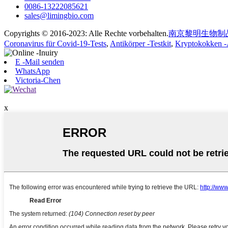
0086-13222085621
sales@limingbio.com
Copyrights © 2016-2023: Alle Rechte vorbehalten.
南京黎明生物制
Coronavirus für Covid-19-Tests
,
Antikörper -Testkit
,
Kryptokokken -A
E -Mail senden
WhatsApp
Victoria-Chen
x