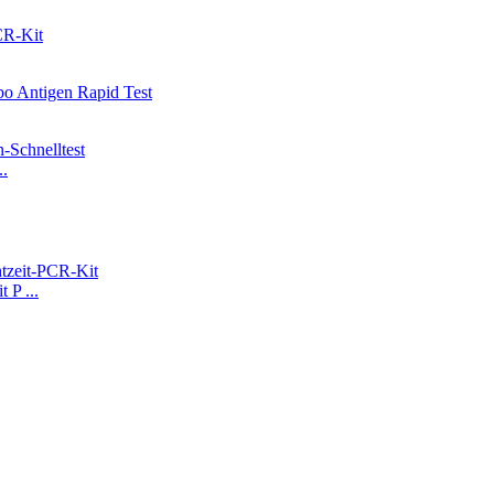
..
 P ...