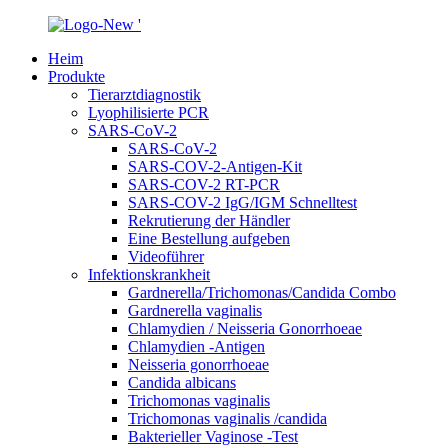
Heim
Produkte
Tierarztdiagnostik
Lyophilisierte PCR
SARS-CoV-2
SARS-CoV-2
SARS-COV-2-Antigen-Kit
SARS-COV-2 RT-PCR
SARS-COV-2 IgG/IGM Schnelltest
Rekrutierung der Händler
Eine Bestellung aufgeben
Videoführer
Infektionskrankheit
Gardnerella/Trichomonas/Candida Combo
Gardnerella vaginalis
Chlamydien / Neisseria Gonorrhoeae
Chlamydien -Antigen
Neisseria gonorrhoeae
Candida albicans
Trichomonas vaginalis
Trichomonas vaginalis /candida
Bakterieller Vaginose -Test