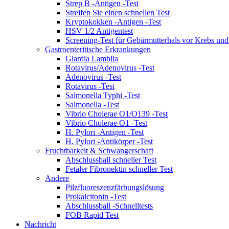
Strep B -Antigen -Test
Streifen Sie einen schnellen Test
Kryptokokken -Antigen -Test
HSV 1/2 Antigentest
Screening-Test für Gebärmutterhals vor Krebs un
Gastroenteritische Erkrankungen
Giardia Lamblia
Rotavirus/Adenovirus -Test
Adenovirus -Test
Rotavirus -Test
Salmonella Typhi -Test
Salmonella -Test
Vibrio Cholerae O1/O139 -Test
Vibrio Cholerae O1 -Test
H. Pylori -Antigen -Test
H. Pylori -Antikörper -Test
Fruchtbarkeit & Schwangerschaft
Abschlussball schneller Test
Fetaler Fibronektin schneller Test
Andere
Pilzfluoreszenzfärbungslösung
Prokalcitonin -Test
Abschlussball -Schnelltests
FOB Rapid Test
Nachricht